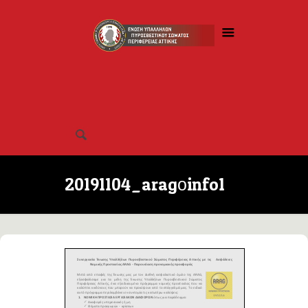
20191104_aragοinfo1