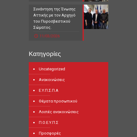
Συνάντηση της Ένωσης
Αττικής με τον Αρχηγό
του Πυροσβεστικού
Σώματος.
11/03/2026
Κατηγορίες
Uncategorized
Ανακοινώσεις
Ε.Υ.Π.Σ.Π.Α
Θέματα προσωπικού
Λοιπές ανακοινώσεις
Π.Ο.Ε.Υ.Π.Σ
Προσφορές