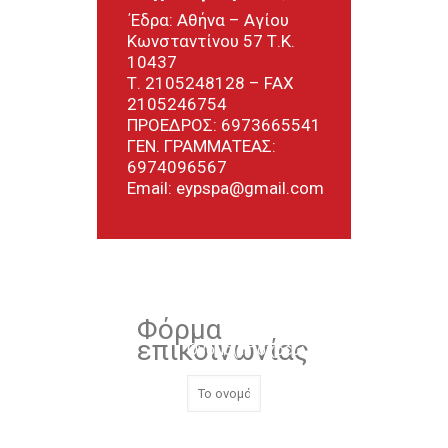
΄Εδρα: Αθήνα – Αγίου
Κωνσταντίνου 57 Τ.Κ.
10437
Τ.
2105248128
– FAX
2105246754
ΠΡΟΕΔΡΟΣ:
6973665541
ΓΕΝ. ΓΡΑΜΜΑΤΕΑΣ:
6974096567
Email:
eypspa@gmail.com
Φόρμα
επικοινωνίας
Όνομα(Υποχρεωτικό)
Email(Υποχρεωτικό)