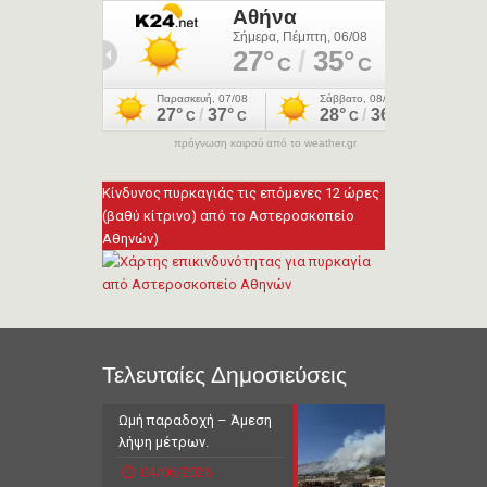
πρόγνωση καιρού από το weather.gr
Κίνδυνος πυρκαγιάς τις επόμενες 12 ώρες
(βαθύ κίτρινο) από το Αστεροσκοπείο
Αθηνών)
Τελευταίες Δημοσιεύσεις
Ωμή παραδοχή – Άμεση
λήψη μέτρων.
04/06/2026