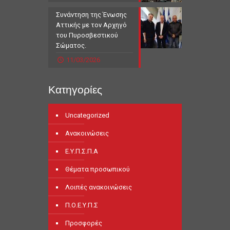
Συνάντηση της Ένωσης
Αττικής με τον Αρχηγό
του Πυροσβεστικού
Σώματος.
11/03/2026
Κατηγορίες
Uncategorized
Ανακοινώσεις
Ε.Υ.Π.Σ.Π.Α
Θέματα προσωπικού
Λοιπές ανακοινώσεις
Π.Ο.Ε.Υ.Π.Σ
Προσφορές