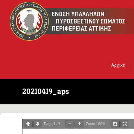
Αρχική
20210419_aps
Page
1
/
1
Zoom
100%