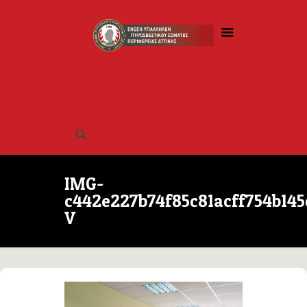
IMG-
c442e227b74f85c81acff754b145
V