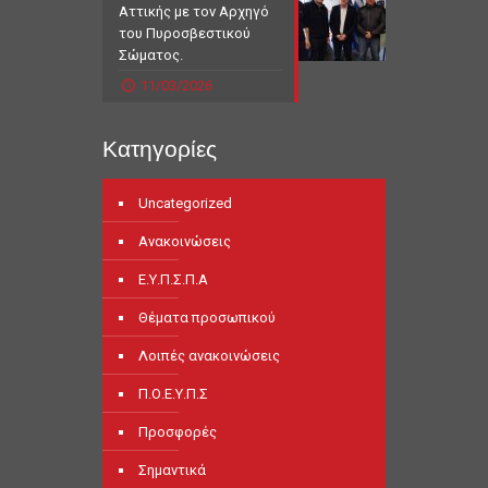
Αττικής με τον Αρχηγό
του Πυροσβεστικού
Σώματος.
11/03/2026
Κατηγορίες
Uncategorized
Ανακοινώσεις
Ε.Υ.Π.Σ.Π.Α
Θέματα προσωπικού
Λοιπές ανακοινώσεις
Π.Ο.Ε.Υ.Π.Σ
Προσφορές
Σημαντικά