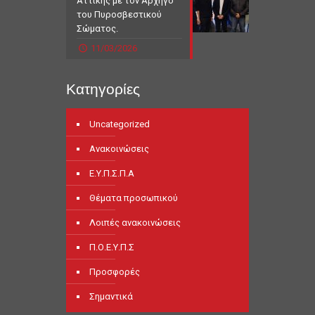
Αττικής με τον Αρχηγό
του Πυροσβεστικού
Σώματος.
11/03/2026
Κατηγορίες
Uncategorized
Ανακοινώσεις
Ε.Υ.Π.Σ.Π.Α
Θέματα προσωπικού
Λοιπές ανακοινώσεις
Π.Ο.Ε.Υ.Π.Σ
Προσφορές
Σημαντικά