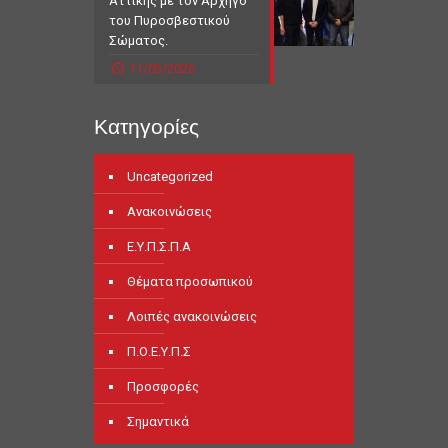
Αττικής με τον Αρχηγό
του Πυροσβεστικού
Σώματος.
11/03/2026
Κατηγορίες
Uncategorized
Ανακοινώσεις
Ε.Υ.Π.Σ.Π.Α
Θέματα προσωπικού
Λοιπές ανακοινώσεις
Π.Ο.Ε.Υ.Π.Σ
Προσφορές
Σημαντικά