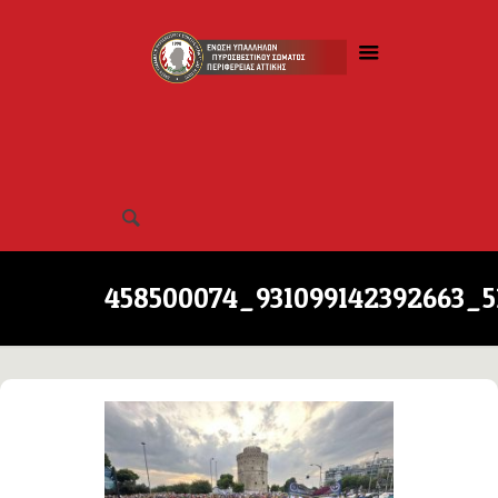
458500074_931099142392663_5