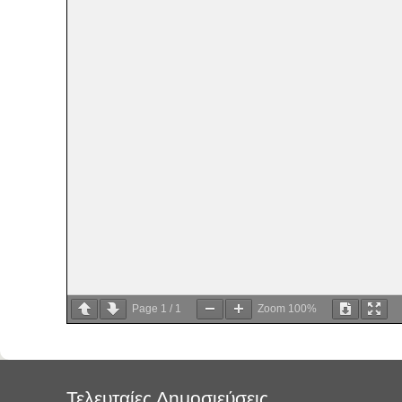
Page
1
/
1
Zoom
100%
Τελευταίες Δημοσιεύσεις