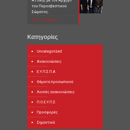
Αττικής με τον Αρχηγό
του Πυροσβεστικού
Σώματος.
11/03/2026
Κατηγορίες
Uncategorized
Ανακοινώσεις
Ε.Υ.Π.Σ.Π.Α
Θέματα προσωπικού
Λοιπές ανακοινώσεις
Π.Ο.Ε.Υ.Π.Σ
Προσφορές
Σημαντικά