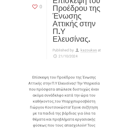
Επίσκεψη του
Προέδρου της
0
Ένωσης
Αττικής στην
Π.Υ
Ελευσίνας.
Published by
kazoukas
at
21/10/2024
Επίσκεψη του Προέδρου της Ένωσης
Αττικής στην Π.Υ Ελευσίνας! Την Υπηρεσία
που πρόσφατα απώλεσε δυστυχώς έναν
ακόμα συνάδελφο κατά την ώρα του
καθήκοντος,του Υπαρχιπυροσβέστη
Γιώργου Κουτσοκώστα! Έγινε συζήτηση
με τα παιδιά της βάρδιας για όλα τα
θέματα και προβλήματα εργασιακής
φύσεως που τους απασχολούν! Τους