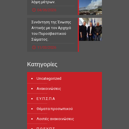
λήψη μέτρων.
04/06/2026
Συνάντηση της Ένωσης
Αττικής με τον Αρχηγό
του Πυροσβεστικού
Σώματος.
11/03/2026
Κατηγορίες
Uncategorized
Ανακοινώσεις
Ε.Υ.Π.Σ.Π.Α
Θέματα προσωπικού
Λοιπές ανακοινώσεις
Π.Ο.Ε.Υ.Π.Σ