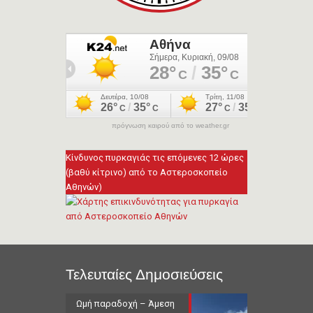
πρόγνωση καιρού από το weather.gr
Κίνδυνος πυρκαγιάς τις επόμενες 12 ώρες
(βαθύ κίτρινο) από το Αστεροσκοπείο
Αθηνών)
Τελευταίες Δημοσιεύσεις
Ωμή παραδοχή – Άμεση