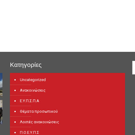
Κατηγορίες
Uncategorized
Ανακοινώσεις
Ε.Υ.Π.Σ.Π.Α
Θέματα προσωπικού
Λοιπές ανακοινώσεις
Π.Ο.Ε.Υ.Π.Σ