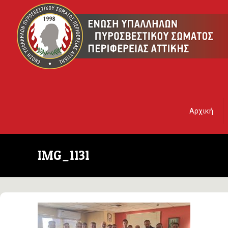
Αρχική
IMG_1131