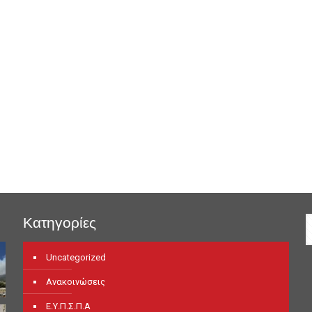
Κατηγορίες
Uncategorized
Ανακοινώσεις
Ε.Υ.Π.Σ.Π.Α