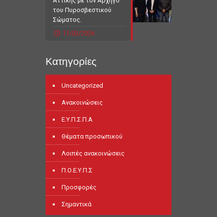
Αττικής με τον Αρχηγό
του Πυροσβεστικού
Σώματος.
11/03/2026
Κατηγορίες
Uncategorized
Ανακοινώσεις
Ε.Υ.Π.Σ.Π.Α
Θέματα προσωπικού
Λοιπές ανακοινώσεις
Π.Ο.Ε.Υ.Π.Σ
Προσφορές
Σημαντικά