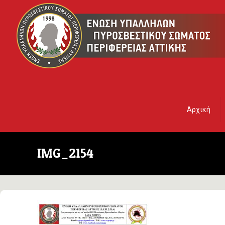
Αρχική
IMG_2154