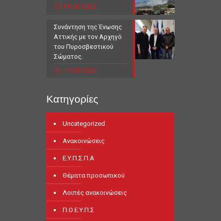
04/06/2026
Συνάντηση της Ένωσης
Αττικής με τον Αρχηγό
του Πυροσβεστικού
Σώματος.
11/03/2026
Κατηγορίες
Uncategorized
Ανακοινώσεις
Ε.Υ.Π.Σ.Π.Α
Θέματα προσωπικού
Λοιπές ανακοινώσεις
Π.Ο.Ε.Υ.Π.Σ