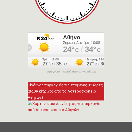
πρόγνωση καιρού από το weather.gr
Κίνδυνος πυρκαγιάς τις επόμενες 12 ώρες
(βαθύ κίτρινο) από το Αστεροσκοπείο
Αθηνών)