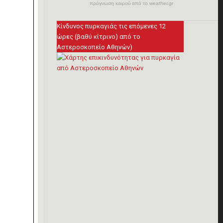
πρόγνωση καιρού από το weather.gr
Κίνδυνος πυρκαγιάς τις επόμενες 12
ώρες (βαθύ κίτρινο) από το
Αστεροσκοπείο Αθηνών)