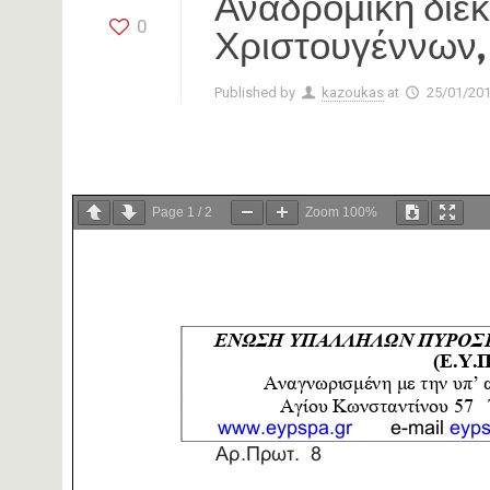
Αναδρομική διε
0
Χριστουγέννων,
Published by
kazoukas
at
25/01/20
Page
1
/
2
Zoom
100%