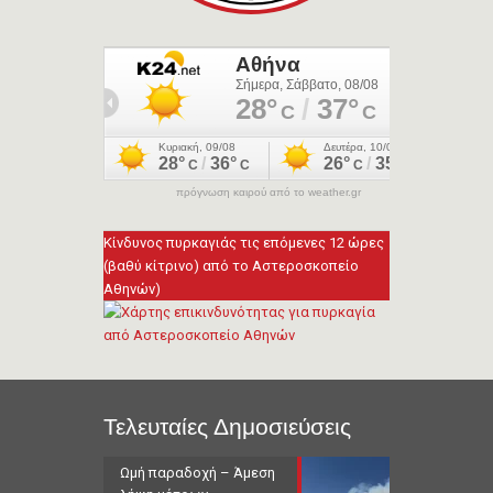
πρόγνωση καιρού από το weather.gr
Κίνδυνος πυρκαγιάς τις επόμενες 12 ώρες
(βαθύ κίτρινο) από το Αστεροσκοπείο
Αθηνών)
Τελευταίες Δημοσιεύσεις
Ωμή παραδοχή – Άμεση