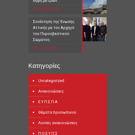
λήψη μέτρων.
04/06/2026
Συνάντηση της Ένωσης
Αττικής με τον Αρχηγό
του Πυροσβεστικού
Σώματος.
11/03/2026
Κατηγορίες
Uncategorized
Ανακοινώσεις
Ε.Υ.Π.Σ.Π.Α
Θέματα προσωπικού
Λοιπές ανακοινώσεις
Π.Ο.Ε.Υ.Π.Σ