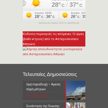
πρόγνωση καιρού από το weather.gr
Κίνδυνος πυρκαγιάς τις επόμενες 12 ώρες
(βαθύ κίτρινο) από το Αστεροσκοπείο
Αθηνών)
Τελευταίες Δημοσιεύσεις
Ωμή παραδοχή – Άμεση
λήψη μέτρων.
04/06/2026
Συνάντηση της Ένωσης