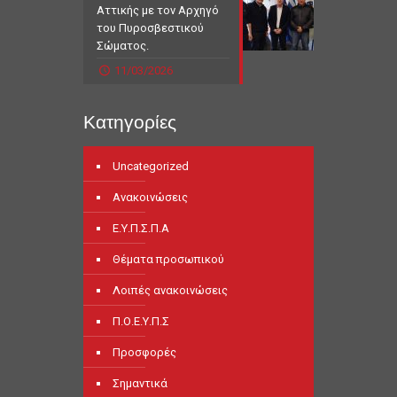
Αττικής με τον Αρχηγό
του Πυροσβεστικού
Σώματος.
11/03/2026
Κατηγορίες
Uncategorized
Ανακοινώσεις
Ε.Υ.Π.Σ.Π.Α
Θέματα προσωπικού
Λοιπές ανακοινώσεις
Π.Ο.Ε.Υ.Π.Σ
Προσφορές
Σημαντικά