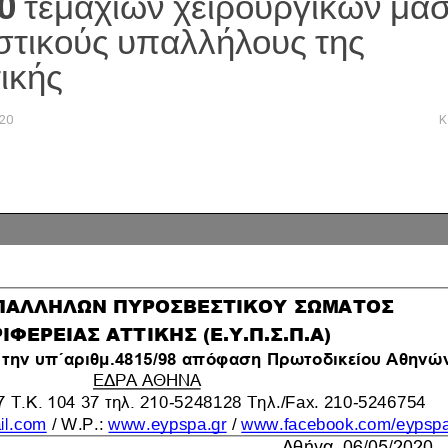
0 τεμαχίων χειρουργικών μα
τικούς υπαλλήλους της
ικής
20
Κ