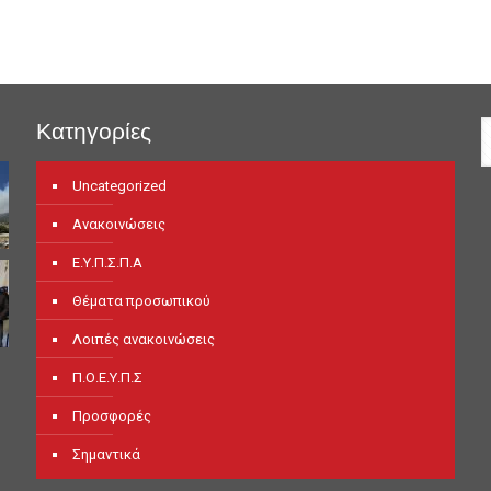
Κατηγορίες
Uncategorized
Ανακοινώσεις
Ε.Υ.Π.Σ.Π.Α
Θέματα προσωπικού
Λοιπές ανακοινώσεις
Π.Ο.Ε.Υ.Π.Σ
Προσφορές
Σημαντικά