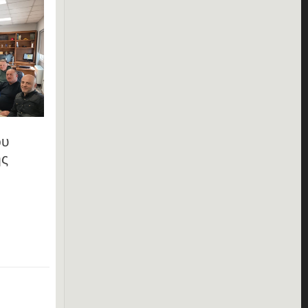
ου
ης