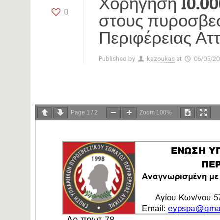
Χορήγηση 10.00
0
στους πυροσβεσ
Περιφέρειας Αττ
Published by
kazoukas
at
06/05/20
Page
1
/
2
Zoom
100%