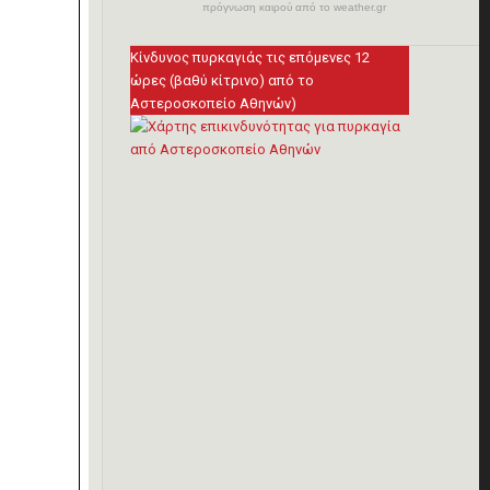
πρόγνωση καιρού από το weather.gr
Κίνδυνος πυρκαγιάς τις επόμενες 12
ώρες (βαθύ κίτρινο) από το
Αστεροσκοπείο Αθηνών)