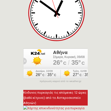
πρόγνωση καιρού από το weather.gr
Κίνδυνος πυρκαγιάς τις επόμενες 12 ώρες
(βαθύ κίτρινο) από το Αστεροσκοπείο
Αθηνών)