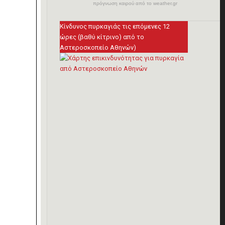
πρόγνωση καιρού από το weather.gr
Κίνδυνος πυρκαγιάς τις επόμενες 12
ώρες (βαθύ κίτρινο) από το
Αστεροσκοπείο Αθηνών)