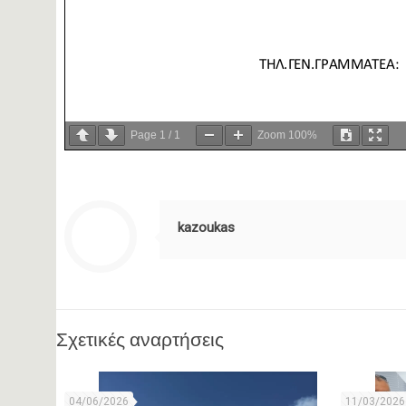
Page
1
/
1
Zoom
100%
kazoukas
Σχετικές αναρτήσεις
04/06/2026
11/03/2026