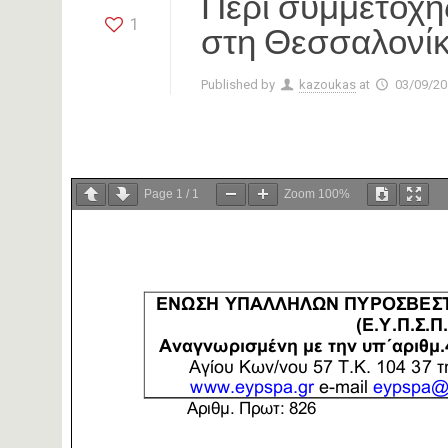
Περί συμμετοχή
1
στη Θεσσαλονί
Published by
kazoukas
at
03/09/20
Page
1
/
1
Zoom
100%