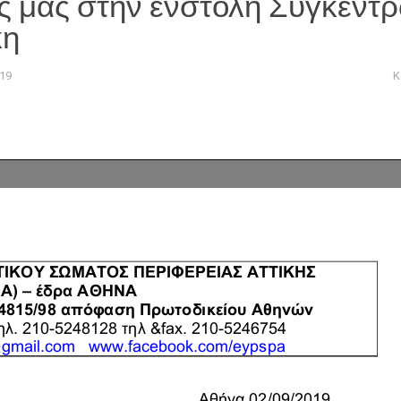
ς μας στην ένστολη Συγκέντ
κη
19
Κ