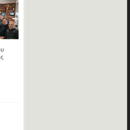
ου
ης