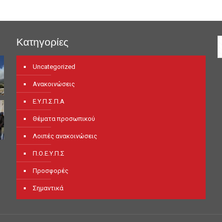
Κατηγορίες
Uncategorized
Ανακοινώσεις
Ε.Υ.Π.Σ.Π.Α
Θέματα προσωπικού
Λοιπές ανακοινώσεις
Π.Ο.Ε.Υ.Π.Σ
Προσφορές
Σημαντικά