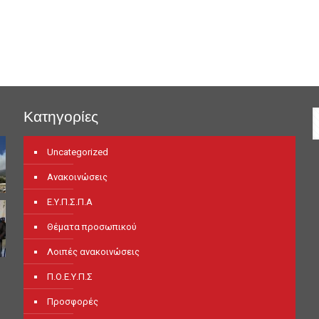
Κατηγορίες
Uncategorized
Ανακοινώσεις
Ε.Υ.Π.Σ.Π.Α
Θέματα προσωπικού
Λοιπές ανακοινώσεις
Π.Ο.Ε.Υ.Π.Σ
Προσφορές