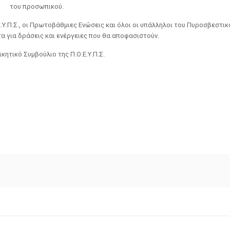
του προσωπικού.
.Υ.Π.Σ., οι Πρωτοβάθμιες Ενώσεις και όλοι οι υπάλληλοι του Πυροσβεστι
τα για δράσεις και ενέργειες που θα αποφασιστούν.
ικητικό Συμβούλιο της Π.Ο.Ε.Υ.Π.Σ.