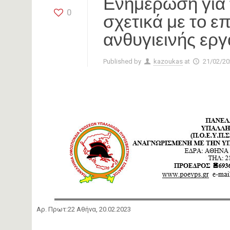
Ενημέρωση για τ
0
σχετικά με το ε
ανθυγιεινής εργ
Published by
kazoukas
at
21/02/20
Αρ. Πρωτ:22 Αθήνα, 20.02.2023