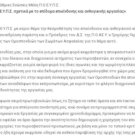
μιες Ενώσεις Μέλη Π.Ο.Ε.Υ.Π.Σ.
Ε.Υ.Π.Σ. σχετικά με το επίδομα επικίνδυνης και ανθυγιεινής εργασίας»
.
Ε.Υ.Π.Σ. με κύριο θέμα την θεσμοθέτηση του επικίνδυνου και ανθυγιεινού 
 συνεδρίαση παρέστη και ο Πρόεδρος του Δ.Σ. της Π.Ο.ΑΣ.Υ. κ Γρηγόρης Γ
ης των Ομοσπονδιών των Σωμάτων Ασφαλείας για το θέμα αυτό.
νδίας μας, στην οποία για μια ακόμα φορά εκφράστηκε η αποφασιστικό
η του δίκαιου και διαχρονικού αιτήματος των πυροσβεστών, εν συνεχεία 
εκφράζοντας για μία ακόμα φορά τις ίδιες αγωνίες και την ωριμότητα πλέο
και ανάλυση για τα νέα δεδομένα που έχουν δρομολογηθεί στο χώρο μας
εβαιώθηκε ότι στην αυριανή σύσκεψη εργασίας των Ομοσπονδιών θα απο
 των συναδέλφων που εκπροσωπούμε, με κυριότερο το φλέγον διαχρονικό
νδυνότητας της εργασίας μας.
φωνα σειρά πρωτοβουλιών όπως,το ζήτημα να τεθεί άμεσα και επιτακτικ
 αίτημα για επείγουσα συνάντησή μας, ενώ συνάμα να προγραμματιστεί σε
ομικών και Εργασίας με συγκεκριμένο χρονοδιάγραμμα, προκειμένου να λ
α οφείλει να άρει άμεσα την ανισότητα που δημιουργεί η χορήγηση του επ
τηγορίες του πυροσβεστικού προσωπικού, με βάση και μόνο το τυπικό κριτ
ως ήδη έχουμε εκφράσει οδηγεί σε ευθεία παραβίαση της αρχής της ίσης μ