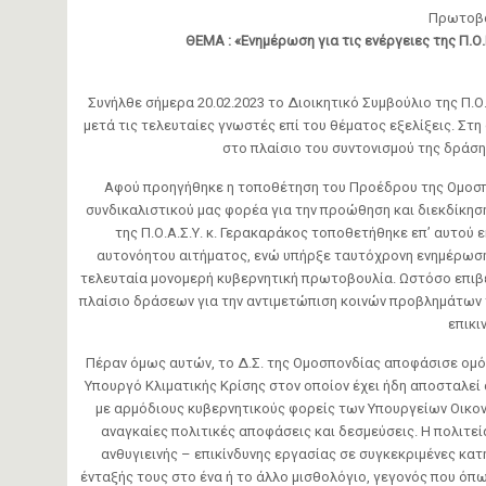
Πρωτοβάθ
ΘΕΜΑ : «Ενημέρωση για τις ενέργειες της Π.Ο.
Συνήλθε σήμερα 20.02.2023 το Διοικητικό Συμβούλιο της Π.Ο.
μετά τις τελευταίες γνωστές επί του θέματος εξελίξεις. Στη
στο πλαίσιο του συντονισμού της δράσ
Αφού προηγήθηκε η τοποθέτηση του Προέδρου της Ομοσπο
συνδικαλιστικού μας φορέα για την προώθηση και διεκδίκησ
της Π.Ο.Α.Σ.Υ. κ. Γερακαράκος τοποθετήθηκε επ’ αυτού 
αυτονόητου αιτήματος, ενώ υπήρξε ταυτόχρονη ενημέρωση 
τελευταία μονομερή κυβερνητική πρωτοβουλία. Ωστόσο επιβ
πλαίσιο δράσεων για την αντιμετώπιση κοινών προβλημάτων
επικι
Πέραν όμως αυτών, το Δ.Σ. της Ομοσπονδίας αποφάσισε ομό
Υπουργό Κλιματικής Κρίσης στον οποίον έχει ήδη αποσταλεί
με αρμόδιους κυβερνητικούς φορείς των Υπουργείων Οικον
αναγκαίες πολιτικές αποφάσεις και δεσμεύσεις. Η πολιτεί
ανθυγιεινής – επικίνδυνης εργασίας σε συγκεκριμένες κα
ένταξής τους στο ένα ή το άλλο μισθολόγιο, γεγονός που όπ