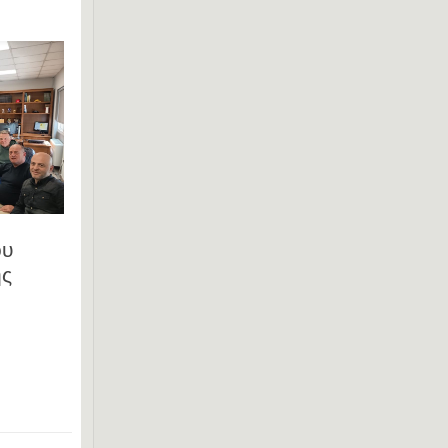
ου
ης