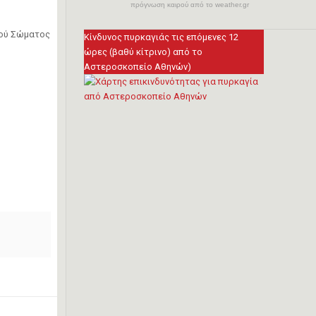
πρόγνωση καιρού από το weather.gr
κού Σώματος
Κίνδυνος πυρκαγιάς τις επόμενες 12
ώρες (βαθύ κίτρινο) από το
Αστεροσκοπείο Αθηνών)