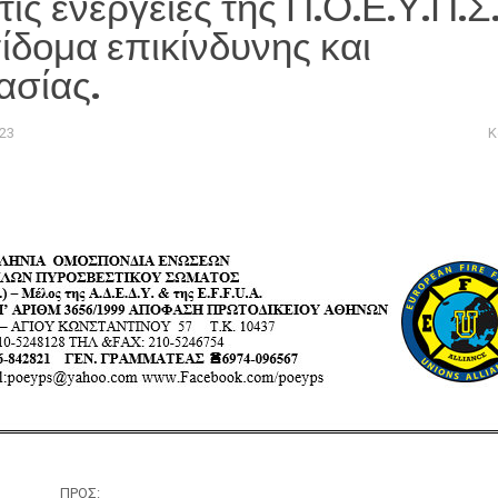
ις ενέργειες της Π.Ο.Ε.Υ.Π.Σ
πίδομα επικίνδυνης και
ασίας.
23
Κ
ΠΡΟΣ: