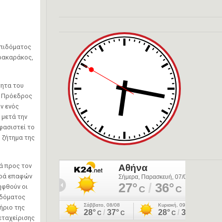
επιδόματος
ερακαράκος,
τητα του
ο Πρόεδρος
ν ενός
 μετά την
φασιστεί το
 ζήτημα της
ά προς τον
ιρά επαφών
ηφθούν οι
ιδόματος
ήριο της
εταχείρισης