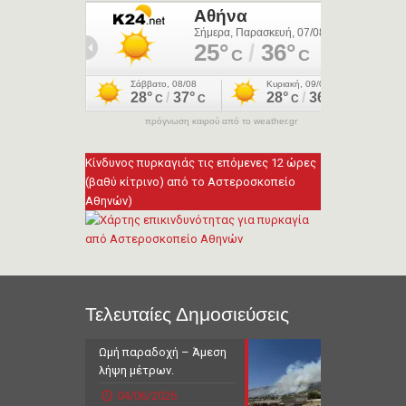
πρόγνωση καιρού από το weather.gr
Κίνδυνος πυρκαγιάς τις επόμενες 12 ώρες
(βαθύ κίτρινο) από το Αστεροσκοπείο
Αθηνών)
Τελευταίες Δημοσιεύσεις
Ωμή παραδοχή – Άμεση
λήψη μέτρων.
04/06/2026