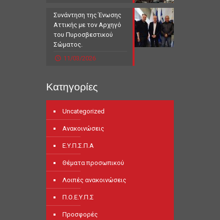
Συνάντηση της Ένωσης
Αττικής με τον Αρχηγό
του Πυροσβεστικού
Σώματος.
11/03/2026
Κατηγορίες
Uncategorized
Ανακοινώσεις
Ε.Υ.Π.Σ.Π.Α
Θέματα προσωπικού
Λοιπές ανακοινώσεις
Π.Ο.Ε.Υ.Π.Σ
Προσφορές