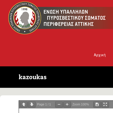
Αρχική
kazoukas
Page
1
/
1
Zoom
100%