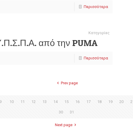
Περισσότερα
Κατηγορίες
Υ.Π.Σ.Π.Α. από την PUMA
Περισσότερα
Prev page
9
10
11
12
13
14
15
16
17
18
19
20
2
30
31
Next page