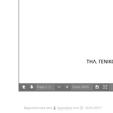
Page
1
/
1
Zoom
100%
Δημοσιεύτηκε από
kazoukas
στις
16/01/2017