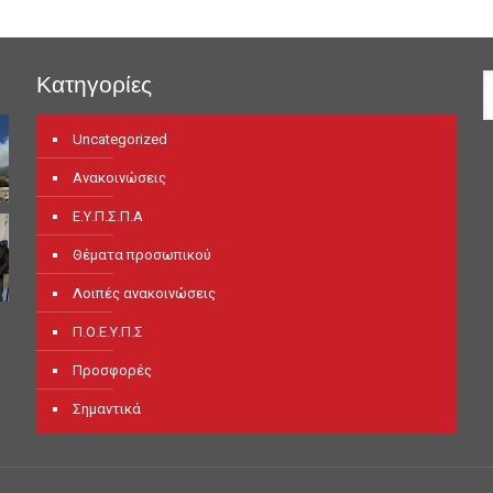
Κατηγορίες
Uncategorized
Ανακοινώσεις
Ε.Υ.Π.Σ.Π.Α
Θέματα προσωπικού
Λοιπές ανακοινώσεις
Π.Ο.Ε.Υ.Π.Σ
Προσφορές
Σημαντικά