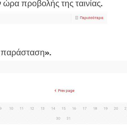
 ώρα προβολής της ταινίας.
Περισσότερα
ή παράσταση».
Prev page
9
10
11
12
13
14
15
16
17
18
19
20
2
30
31