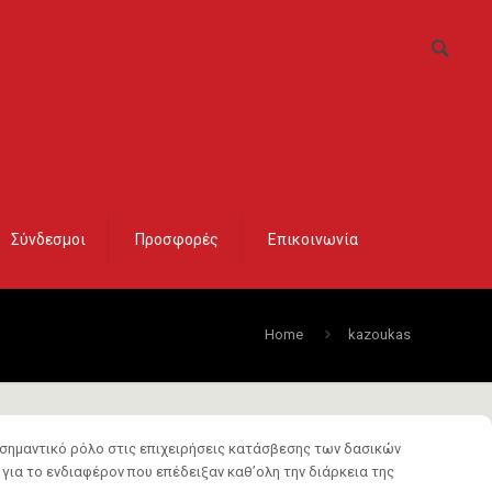
Σύνδεσμοι
Προσφορές
Επικοινωνία
Home
kazoukas
 σημαντικό ρόλο στις επιχειρήσεις κατάσβεσης των δασικών
για το ενδιαφέρον που επέδειξαν καθ’ολη την διάρκεια της