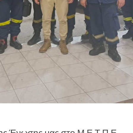
ης Ένωσης μας στο Μ.Ε.Τ.Π.Ε.