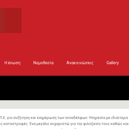
Η ένωση
Νομοθεσία
Ανακοινώσεις
Gallery
Π.Ε. για συζήτηση και ενημέρωση των συναδέλφων. Υπηρεσία με ιδιαίτερα
ς καταστροφές. Ένα μεγάλο ευχαριστώ για την φιλοξενία τους καθώς και 