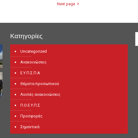
Next page
Κατηγορίες
Uncategorized
Ανακοινώσεις
Ε.Υ.Π.Σ.Π.Α
Θέματα προσωπικού
Λοιπές ανακοινώσεις
Π.Ο.Ε.Υ.Π.Σ
Προσφορές
Σημαντικά