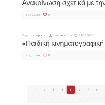
Ανακοίνωση σχετικά με την
Σας άρεσε;
0
Δημοσιεύτηκε από
kazoukas
στις
11/12/2024
«Παιδική κινηματογραφικ
Σας άρεσε;
0
1
2
3
4
5
6
7
8