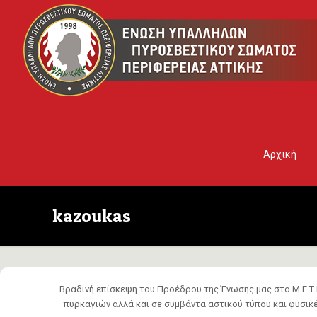
Αρχική
kazoukas
Βραδινή επίσκεψη του Προέδρου της Ένωσης μας στο Μ.Ε.Τ.
πυρκαγιών αλλά και σε συμβάντα αστικού τύπου και φυσικέ